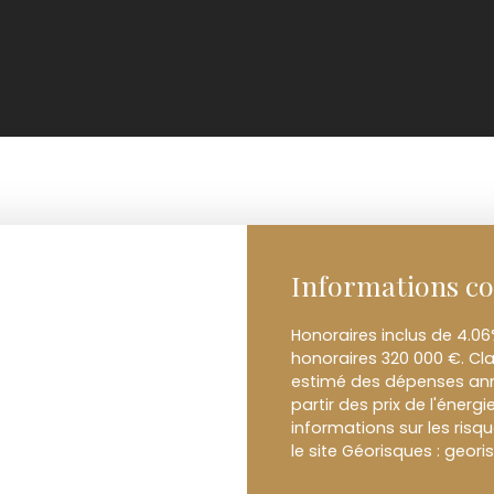
Informations c
Honoraires inclus de 4.06
honoraires 320 000 €. Cl
estimé des dépenses annu
partir des prix de l'énerg
informations sur les risq
le site Géorisques : geori