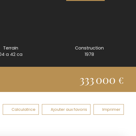
Terrain
Construction
04 a 42 ca
1978
333 000
€
Calculatrice
Ajouter aux favoris
Imprimer