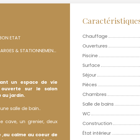
Caractéristique
Chauffage
 BON ETAT
Ouvertures
3 GARARGES & STATIONNEMENTS
Piscine
Surface
Séjour
frant un espace de vie
Pièces
 ouverte sur le salon
Chambres
au jardin.
Salle de bains
une salle de bain..
WC
e cave, un grenier, deux
Construction
État intérieur
e ,au calme au coeur de