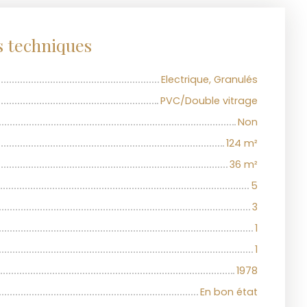
s techniques
Electrique, Granulés
PVC/Double vitrage
Non
124
m²
36
m²
5
3
1
1
1978
En bon état