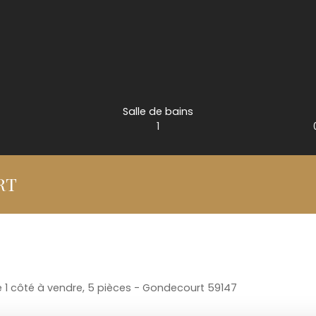
Salle de bains
1
RT
1 côté à vendre, 5 pièces - Gondecourt 59147