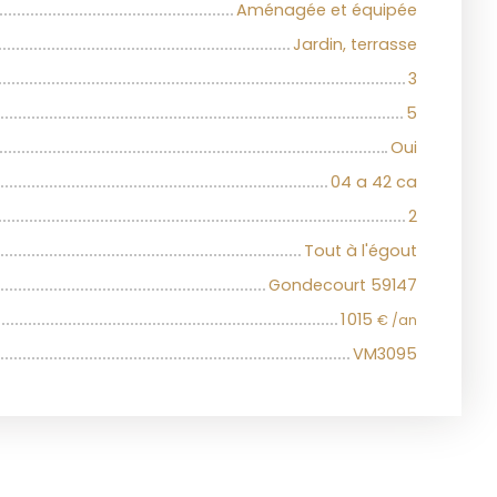
Aménagée et équipée
Jardin, terrasse
3
5
Oui
04 a 42 ca
2
Tout à l'égout
Gondecourt 59147
1 015
€ /an
VM3095