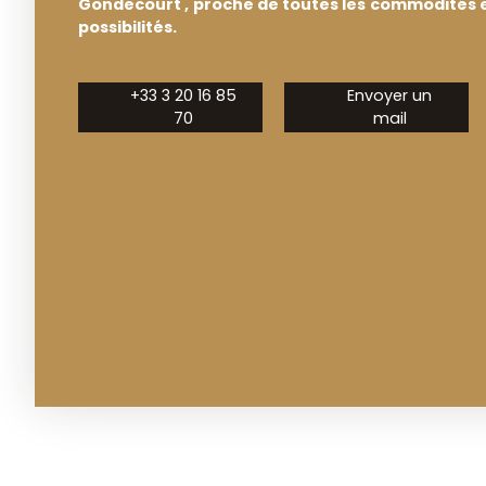
Gondecourt , proche de toutes les commodités e
possibilités.
+33 3 20 16 85
Envoyer un
70
mail