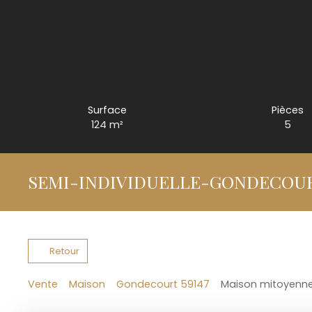
Surface
Pièces
124
m²
5
SEMI-INDIVIDUELLE-GONDECOU
Retour
Vente
Maison
Gondecourt 59147
Maison mitoyenne 