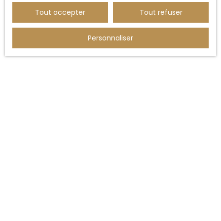
Tout accepter
Tout refuser
Loi applicable
Personnaliser
Le site
cecilehottin.fr
est régi par la loi française.
JE RECHERCHE UN BIEN
Vente maison Phalempin (59133)
Vente appartement Phalempin (59133)
Vente maison Wahagnies (59261)
Vente maison Attiches (59551)