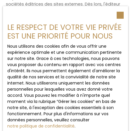
sociétés éditrices des sites externes. Dès lors, l'éditeur
du présent site ne saurait être tenu responsable de
leurs contenus, leurs produits, leurs publicités ou tous
éléments ou services présentés. En outre, l'éditeur du
LE RESPECT DE VOTRE VIE PRIVÉE
présent site ne garantit pas la qualité permanente et
EST UNE PRIORITÉ POUR NOUS
continue du contenu de ces sites.
Nous utilisons des cookies afin de vous offrir une
Force majeure
expérience optimale et une communication pertinente
sur notre site. Grace à ces technologies, nous pouvons
La responsabilité de l'éditeur du site ne pourra être
vous proposer du contenu en rapport avec vos centres
engagée en cas de force majeure ou de faits
d'intérêt. Ils nous permettent également d'améliorer la
indépendants de sa volonté.
qualité de nos services et la convivialité de notre site
internet. Nous utiliserons uniquement les données
Modifications des mentions
personnelles pour lesquelles vous avez donné votre
accord. Vous pouvez les modifier à n'importe quel
légales
moment via la rubrique ″Gérer les cookies″ en bas de
notre site, à l'exception des cookies essentiels à son
L’éditeur se réserve le droit de modifier, librement et à
fonctionnement. Pour plus d'informations sur vos
tout moment, les mentions légales du site. L’utilisation
données personnelles, veuillez consulter
du site constitue l'acceptation des mentions légales en
notre politique de confidentialité
.
vigueur.