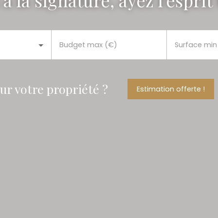
à la signature, ayez l'esprit
Budget max (€)
Surface min
our votre propriété ?
Estimation offerte !