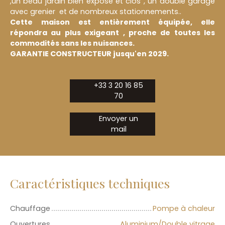
,un beau jardin bien exposé et clos , un double garage
avec grenier et de nombreux stationnements..
Cette maison est entièrement équipée, elle
répondra au plus exigeant , proche de toutes les
commodités sans les nuisances.
GARANTIE CONSTRUCTEUR jusqu'en 2029.
+33 3 20 16 85
70
Envoyer un
mail
Caractéristiques techniques
Chauffage
Pompe à chaleur
Ouvertures
Aluminium/Double vitrage