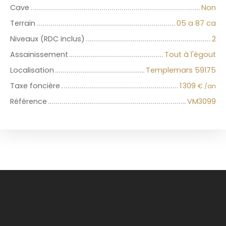
Cave
Non
Terrain
05 a 87 ca
Niveaux (RDC inclus)
2
Assainissement
Tout à l'égout
Localisation
Templemars 59175
Taxe foncière
1 309
€ /an
Référence
VM3099