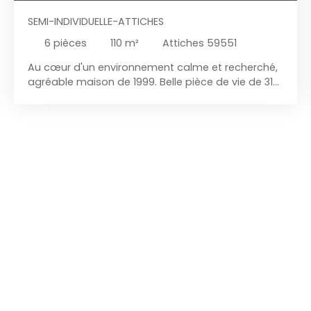
SEMI-INDIVIDUELLE-ATTICHES
6
pièces
110
m²
Attiches 59551
Au cœur d'un environnement calme et recherché,
agréable maison de 1999. Belle pièce de vie de 31
m², ouverte sur une cuisine équipée de 11 m²,
offrant un espace convivial. La maison bénéficie
d'une superbe véranda de 18 m² réalisée en 2011
avec des matériaux de qualité, Elle constitue une
véritable pièce de vie supplémentaire dont vous
profiterez tout au long de l'année. À l'étage,
l'espace nuit propose cinq chambres, ainsi qu'une
salle de bain familiale. Côté pratique, vous
disposerez d'un garage, d'un espace laverie &
deux places de stationnement privatives. Vous
apprécierez enfin son emplacement privilégié, à
proximité des écoles et de la forêt de Phalempin.
Un cadre idéal pour les promenades et les
activités de plein air.