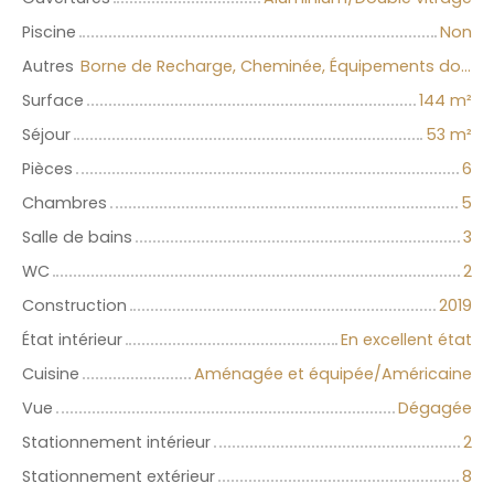
Piscine
Non
Autres
Borne de Recharge, Cheminée, Équipements domotiques, Portail motorisé
Surface
144
m²
Séjour
53
m²
Pièces
6
Chambres
5
Salle de bains
3
WC
2
Construction
2019
État intérieur
En excellent état
Cuisine
Aménagée et équipée/Américaine
Vue
Dégagée
Stationnement intérieur
2
Stationnement extérieur
8