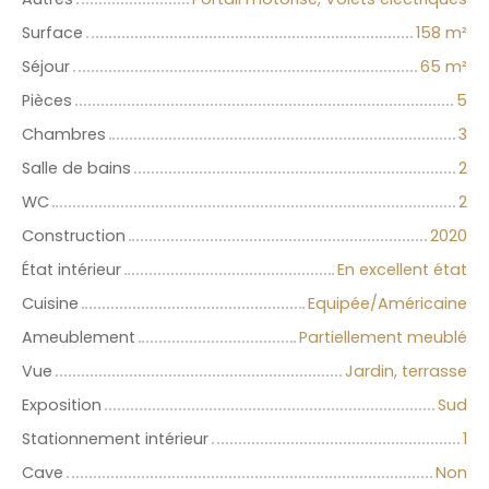
Surface
158
m²
Séjour
65
m²
Pièces
5
Chambres
3
Salle de bains
2
WC
2
Construction
2020
État intérieur
En excellent état
Cuisine
Equipée/Américaine
Ameublement
Partiellement meublé
Vue
Jardin, terrasse
Exposition
Sud
Stationnement intérieur
1
Cave
Non