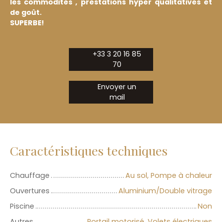
les commodités , prestations hyper qualitatives et
de goût.
SUPERBE!
+33 3 20 16 85
70
Envoyer un
mail
Caractéristiques techniques
Chauffage
Au sol, Pompe à chaleur
Ouvertures
Aluminium/Double vitrage
Piscine
Non
Autres
Portail motorisé, Volets électriques