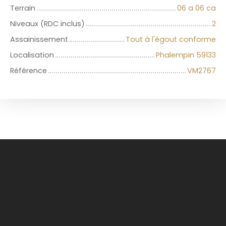
Terrain
06 a 06 ca
Niveaux (RDC inclus)
2
Assainissement
Tout à l'égout conforme
Localisation
Phalempin 59133
Référence
VM2767