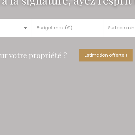
à la signature, ayez l'esprit
Budget max (€)
Surface min
our votre propriété ?
Estimation offerte !