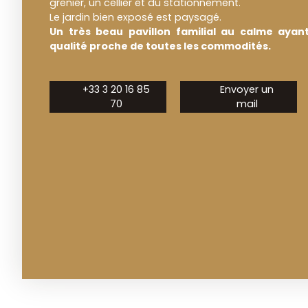
grenier, un cellier et du stationnement.
Le jardin bien exposé est paysagé.
Un très beau pavillon familial au calme ayan
qualité proche de toutes les commodités.
+33 3 20 16 85
Envoyer un
70
mail