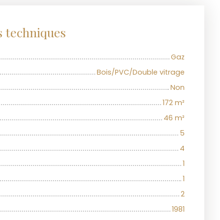
s techniques
Gaz
Bois/PVC/Double vitrage
Non
172
m²
46
m²
5
4
1
1
2
1981