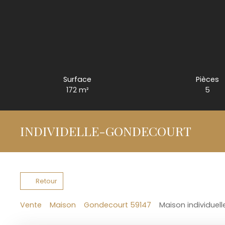
Surface
Pièces
172
m²
5
INDIVIDELLE-GONDECOURT
Retour
Vente
Maison
Gondecourt 59147
Maison individuel