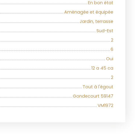
En bon état
Aménagée et équipée
Jardin, terrasse
Sud-Est
2
6
Oui
12 a 45 ca
2
Tout à l'égout
Gondecourt 59147
VM1972