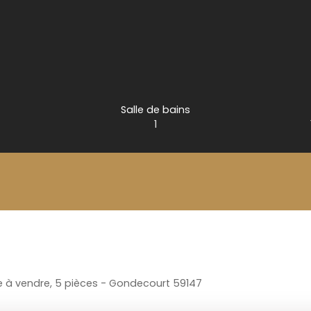
Salle de bains
1
le à vendre, 5 pièces - Gondecourt 59147