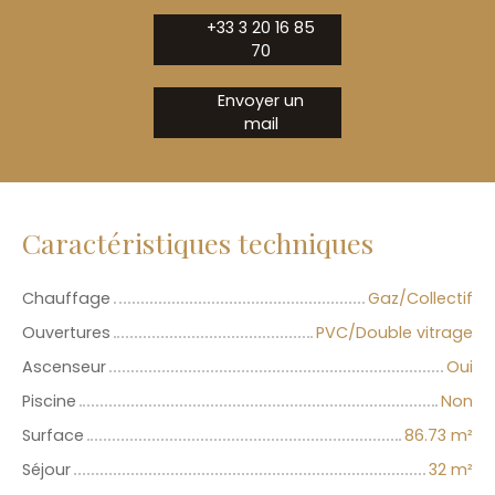
+33 3 20 16 85
70
Envoyer un
mail
Caractéristiques techniques
Chauffage
Gaz/Collectif
Ouvertures
PVC/Double vitrage
Ascenseur
Oui
Piscine
Non
Surface
86.73
m²
Séjour
32
m²