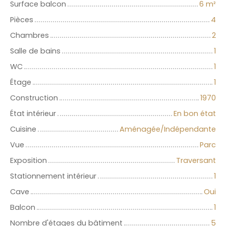
Surface balcon
6
m²
Pièces
4
Chambres
2
Salle de bains
1
WC
1
Étage
1
Construction
1970
État intérieur
En bon état
Cuisine
Aménagée/Indépendante
Vue
Parc
Exposition
Traversant
Stationnement intérieur
1
Cave
Oui
Balcon
1
Nombre d'étages du bâtiment
5