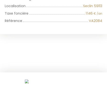
Localisation
Seclin 59113
Taxe foncière
1 146
€ /an
Référence
VA2084