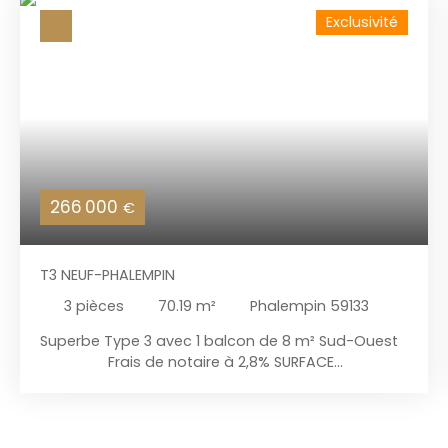
Exclusivité
266 000
€
T3 NEUF-PHALEMPIN
3
pièces
70.19
m²
Phalempin 59133
Superbe Type 3 avec 1 balcon de 8 m² Sud-Ouest
Frais de notaire à 2,8% SURFACE
HABITABLE 70,19 M² / EXTÉRIEUR 8 M² et Parking.
Dernier étage avec ascenseur, 2 chambres,
douche Italienne. 1 stationnement inclus
(possibilité d'un deuxième) Au cœur d'une